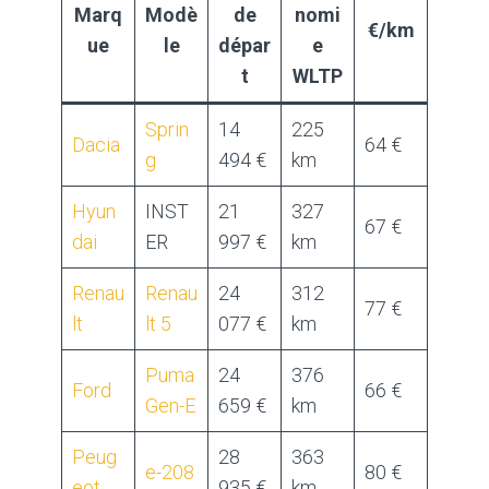
Marq
Modè
de
nomi
€/km
ue
le
dépar
e
t
WLTP
Sprin
14
225
Dacia
64 €
g
494 €
km
Hyun
INST
21
327
67 €
dai
ER
997 €
km
Renau
Renau
24
312
77 €
lt
lt 5
077 €
km
Puma
24
376
Ford
66 €
Gen-E
659 €
km
Peug
28
363
e-208
80 €
eot
935 €
km