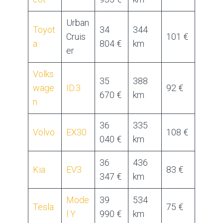
Urban
Toyot
34
344
Cruis
101 €
a
804 €
km
er
Volks
35
388
wage
ID.3
92 €
670 €
km
n
36
335
Volvo
EX30
108 €
040 €
km
36
436
Kia
EV3
83 €
347 €
km
Mode
39
534
Tesla
75 €
l Y
990 €
km