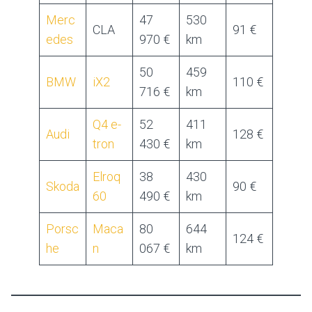
Merc
47
530
CLA
91 €
edes
970 €
km
50
459
BMW
iX2
110 €
716 €
km
Q4 e-
52
411
Audi
128 €
tron
430 €
km
Elroq
38
430
Skoda
90 €
60
490 €
km
Porsc
Maca
80
644
124 €
he
n
067 €
km