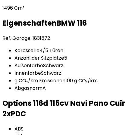
1496 Cm³
Eigenschaften
BMW
116
Ref. Garage:
1831572
Karosserie
4/5 Türen
Anzahl der Sitzplätze
5
Außenfarbe
Schwarz
Innenfarbe
Schwarz
g CO₂/km Emissionen
100 g CO₂/km
Abgasnorm
A
Options
116d 115cv Navi Pano Cuir
2xPDC
ABS