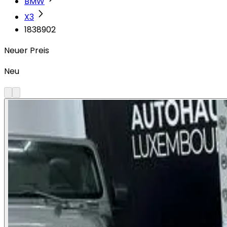
BMW
X3
1838902
Neuer Preis
Neu