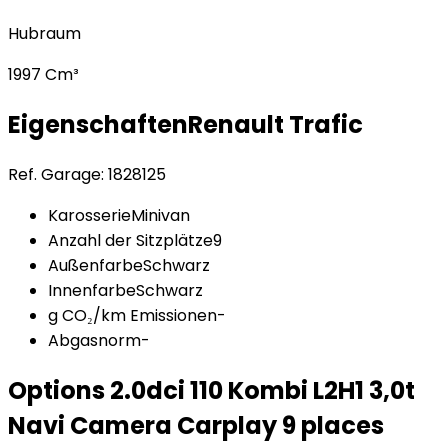
Hubraum
1997 Cm³
Eigenschaften
Renault
Trafic
Ref. Garage:
1828125
Karosserie
Minivan
Anzahl der Sitzplätze
9
Außenfarbe
Schwarz
Innenfarbe
Schwarz
g CO₂/km Emissionen
-
Abgasnorm
-
Options
2.0dci 110 Kombi L2H1 3,0t
Navi Camera Carplay 9 places