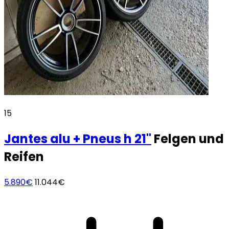
15
Jantes alu + Pneus h
21"
Felgen und
Reifen
5.890€
11.044€