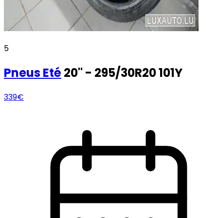
5
Pneus
Eté
20" - 295/30R20 101Y
339€