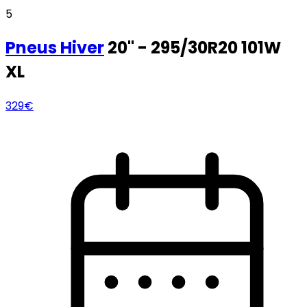
5
Pneus
Hiver
20" - 295/30R20 101W
XL
329€