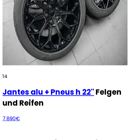
14
Jantes alu + Pneus h
22"
Felgen
und Reifen
7.890€