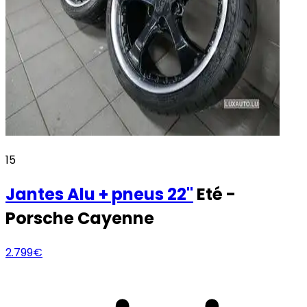
15
Jantes Alu + pneus
22"
Eté -
Porsche Cayenne
2.799€