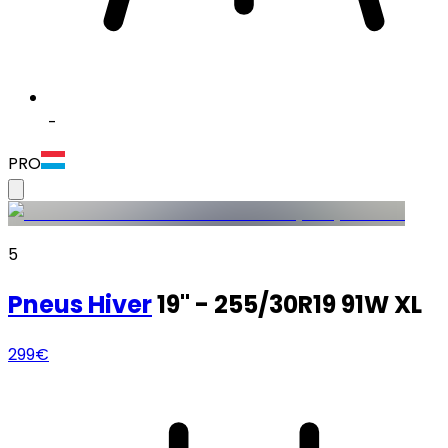
-
PRO
5
Pneus
Hiver
19" - 255/30R19 91W XL
299€