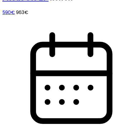
590€
963€