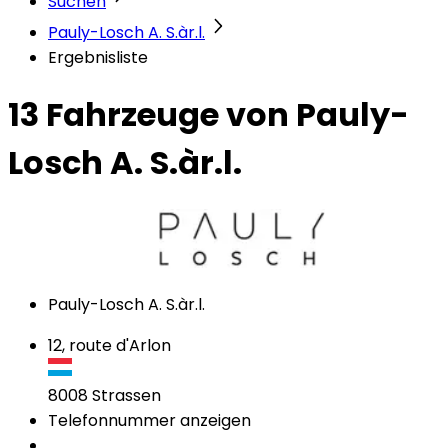
Suchen
Pauly-Losch A. S.àr.l.
Ergebnisliste
13 Fahrzeuge
von Pauly-
Losch A. S.àr.l.
Pauly-Losch A. S.àr.l.
12, route d'Arlon
8008
Strassen
Telefonnummer anzeigen