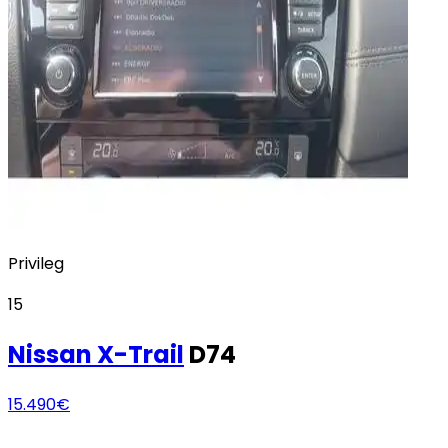
Privileg
15
Nissan
X-Trail
D74
15.490€