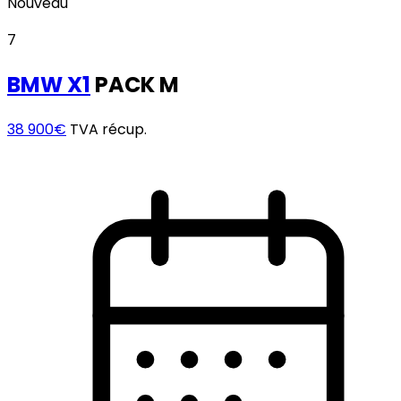
Nouveau
7
BMW
X1
PACK M
38 900€
TVA récup.