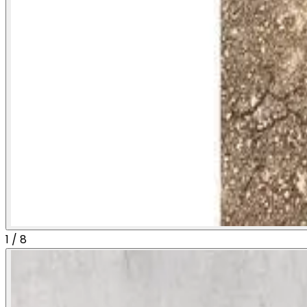
1
/
8