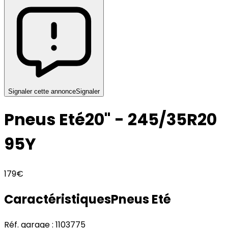
Signaler cette annonce
Signaler
Pneus Eté
20" - 245/35R20
95Y
179€
Caractéristiques
Pneus
Eté
Réf. garage :
1103775