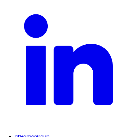
atHomeGroup