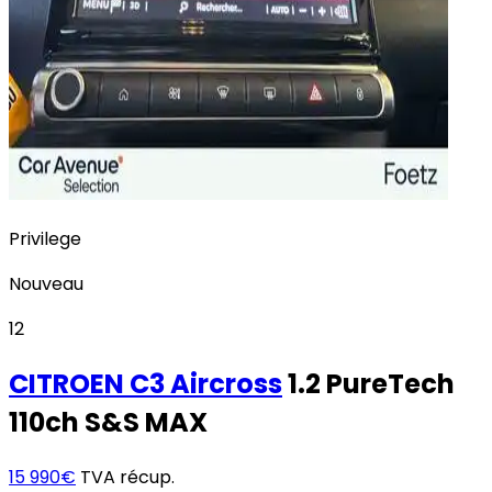
Privilege
Nouveau
12
CITROEN
C3 Aircross
1.2 PureTech
110ch S&S MAX
15 990€
TVA récup.