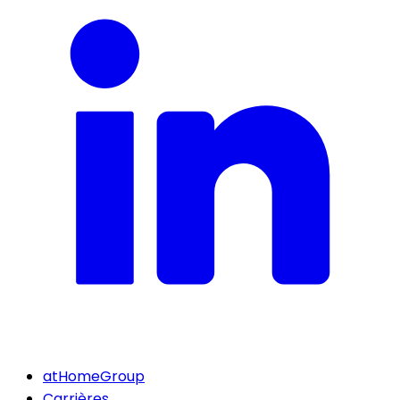
atHomeGroup
Carrières