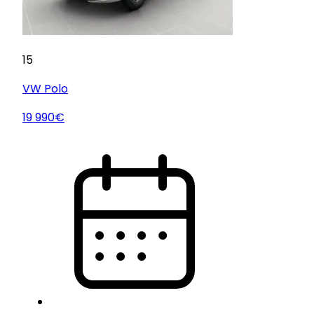
15
VW
Polo
19 990€