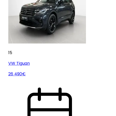
15
VW
Tiguan
26 490€