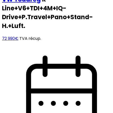
Line+V6+TDI+4M+IQ-
Drive+P.Travel+Pano+Stand-
H.+Luft.
72 990€
TVA récup.