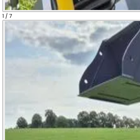
1
/
7