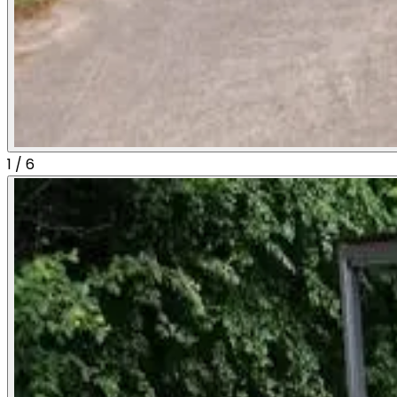
1
/
6