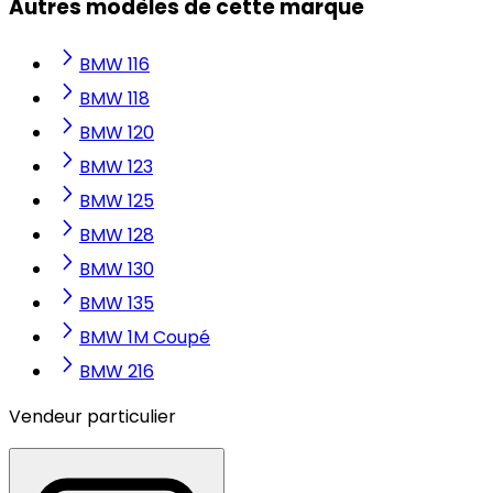
Autres modèles de cette marque
BMW 116
BMW 118
BMW 120
BMW 123
BMW 125
BMW 128
BMW 130
BMW 135
BMW 1M Coupé
BMW 216
Vendeur particulier