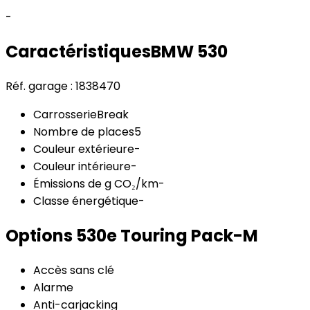
-
Caractéristiques
BMW
530
Réf. garage :
1838470
Carrosserie
Break
Nombre de places
5
Couleur extérieure
-
Couleur intérieure
-
Émissions de g CO₂/km
-
Classe énergétique
-
Options
530e Touring Pack-M
Accès sans clé
Alarme
Anti-carjacking