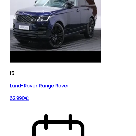
15
Land-Rover
Range Rover
62.990€