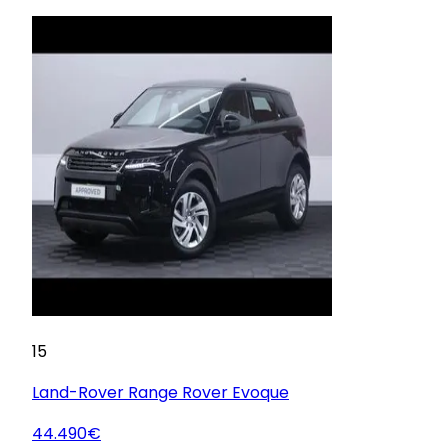
15
Land-Rover
Range Rover Evoque
44.490€