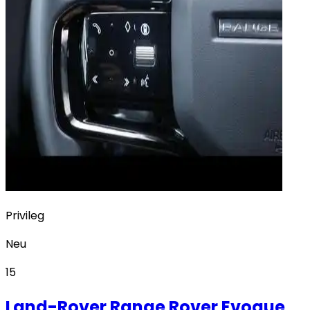
Privileg
Neu
15
Land-Rover
Range Rover Evoque