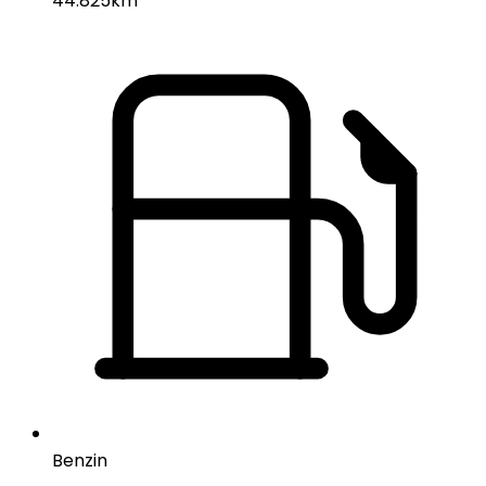
44.825km
Benzin