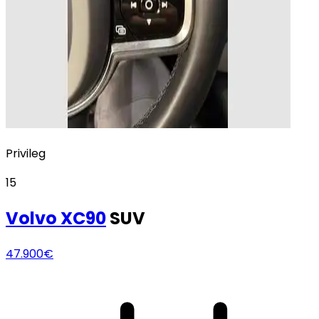
Privileg
15
Volvo
XC90
SUV
47.900€