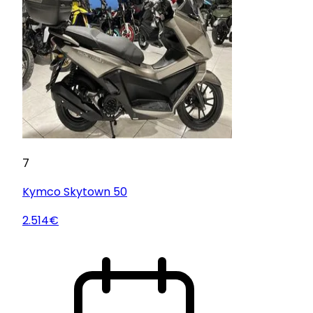
7
Kymco
Skytown 50
2.514€