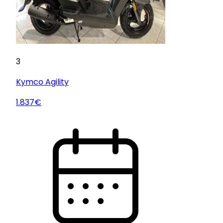
3
Kymco
Agility
1.837€