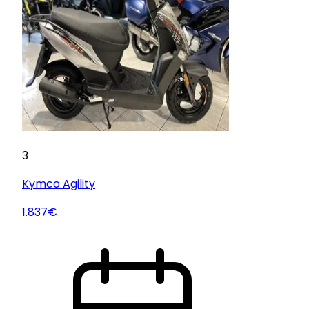
3
Kymco
Agility
1.837€