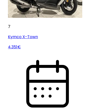
7
Kymco
X-Town
4.351€