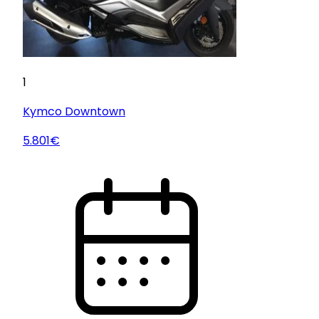
1
Kymco
Downtown
5.801€