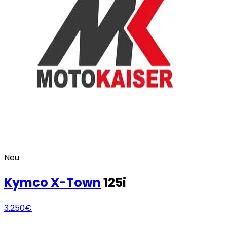
Neu
Kymco
X-Town
125i
3.250€