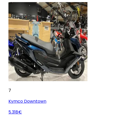
7
Kymco
Downtown
5.318€