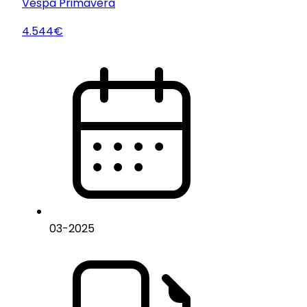
Vespa
Primavera
4.544€
03
-
2025