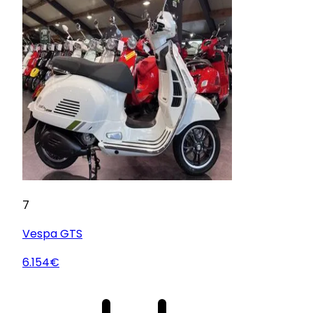
7
Vespa
GTS
6.154€