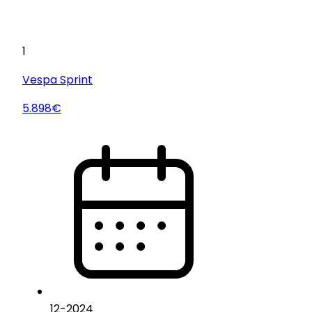
1
Vespa
Sprint
5.898€
12
-
2024