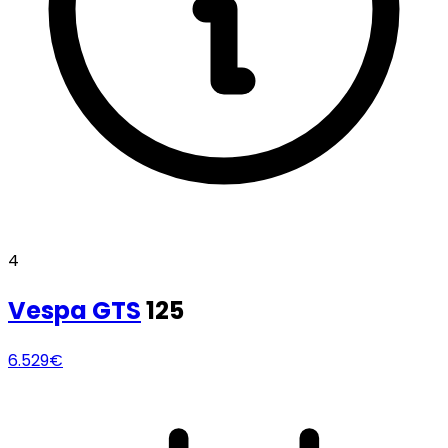
4
Vespa
GTS
125
6.529€