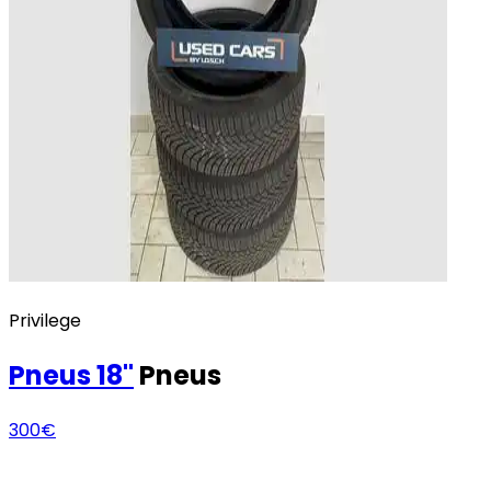
Privilege
Pneus
18"
Pneus
300€