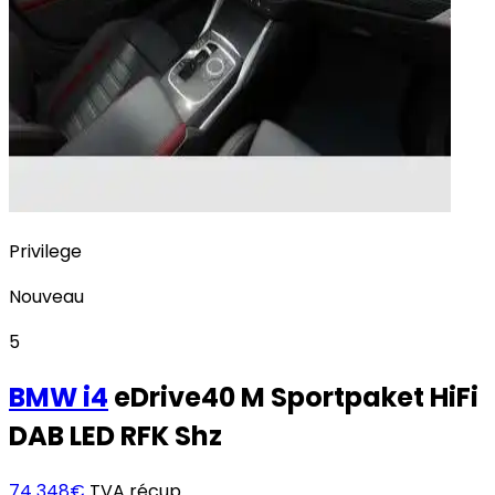
Privilege
Nouveau
5
BMW
i4
eDrive40 M Sportpaket HiFi
DAB LED RFK Shz
74 348€
TVA récup.