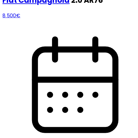
Fiat
Campagnola
2.0 AR76
8 500€