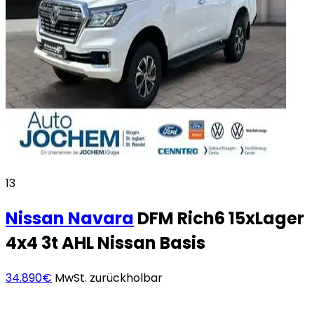
13
Nissan
Navara
DFM Rich6 15xLager
4x4 3t AHL Nissan Basis
34.890€
MwSt. zurückholbar