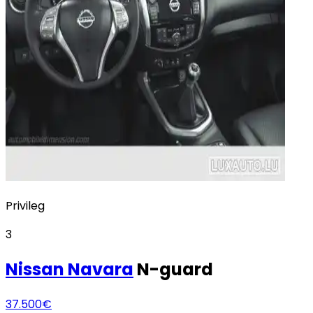
Privileg
3
Nissan
Navara
N-guard
37.500€