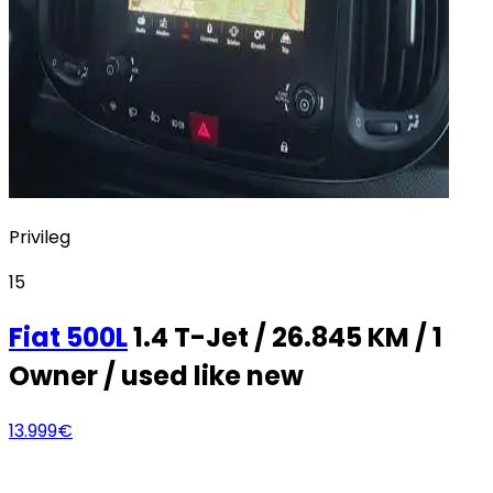
Privileg
15
Fiat
500L
1.4 T-Jet / 26.845 KM / 1
Owner / used like new
13.999€