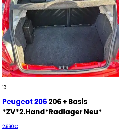
13
Peugeot
206
206 + Basis
*ZV*2.Hand*Radlager Neu*
2.990€