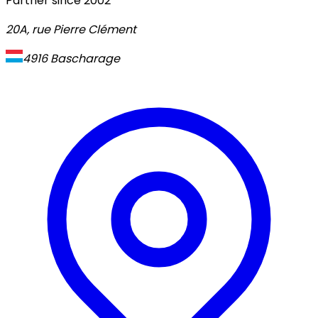
Partner since
2002
20A, rue Pierre Clément
4916
Bascharage