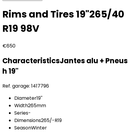
Rims and Tires 19"
265/40
R19 98V
€650
Characteristics
Jantes alu + Pneus
h
19"
Ref. garage:
1417796
Diameter
19''
Width
265mm
Series
-
Dimensions
265/-R19
Season
Winter