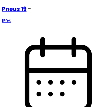
Pneus
19
-
150€