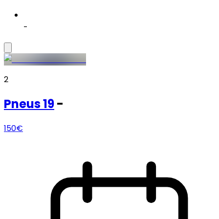
-
2
Pneus
19
-
150€