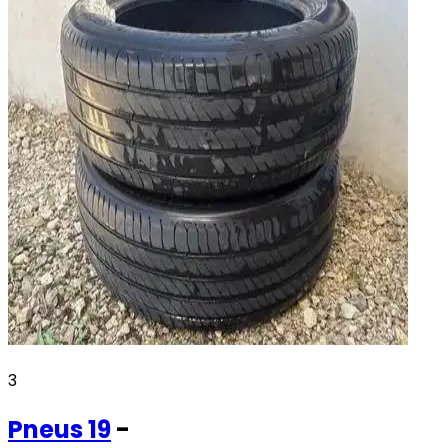
3
Pneus
19
-