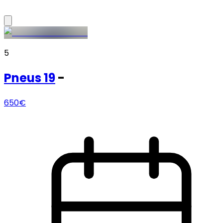
5
Pneus
19
-
650€