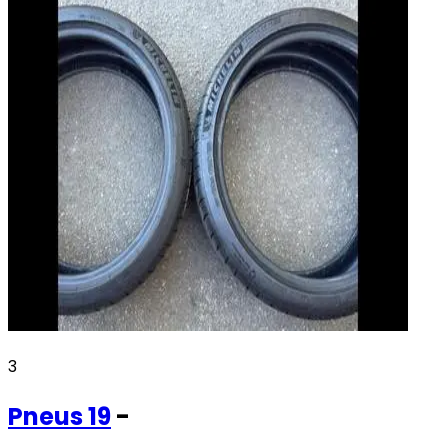
3
Pneus
19
-