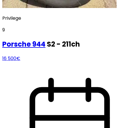
Privilege
9
Porsche
944
S2 - 211ch
16 500€