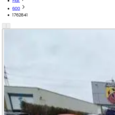
Fiat
600
1762841