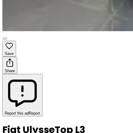
Save
Share
Report this ad
Report
Fiat Ulysse
Top L3