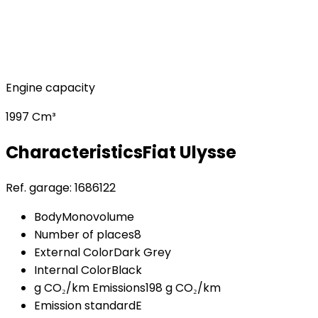
Engine capacity
1997 Cm³
Characteristics
Fiat
Ulysse
Ref. garage:
1686122
Body
Monovolume
Number of places
8
External Color
Dark Grey
Internal Color
Black
g CO₂/km Emissions
198 g CO₂/km
Emission standard
E