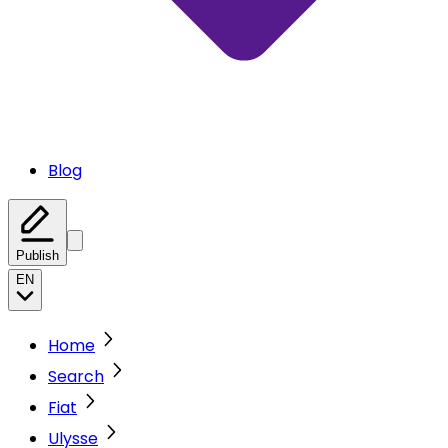
Blog
Publish
EN
Home
Search
Fiat
Ulysse