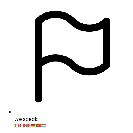
We speak
: