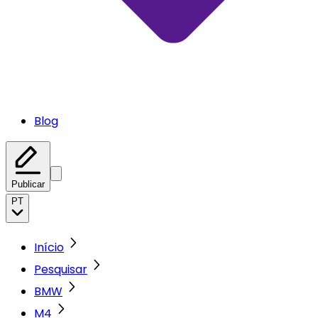
Blog
Publicar
PT
Início
Pesquisar
BMW
M4