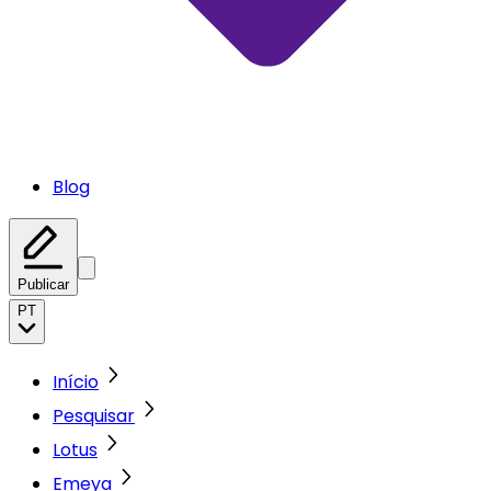
Blog
Publicar
PT
Início
Pesquisar
Lotus
Emeya