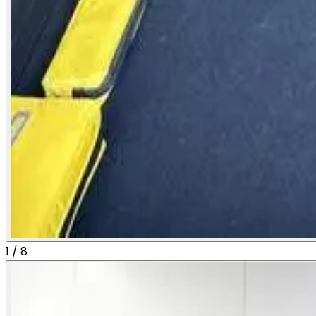
1
/
8