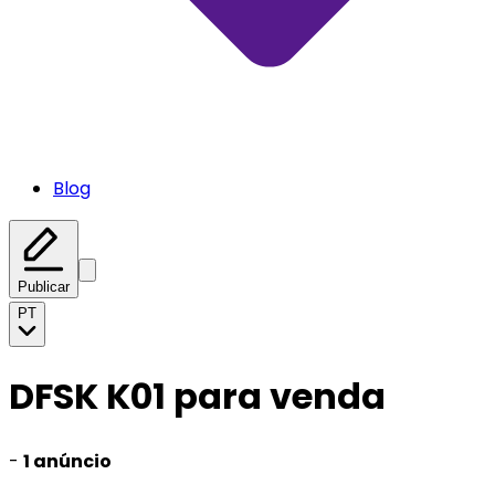
Blog
Publicar
PT
DFSK K01 para venda
-
1 anúncio