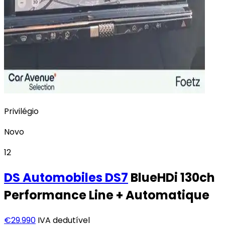
Privilégio
Novo
12
DS Automobiles
DS7
BlueHDi 130ch
Performance Line + Automatique
€29.990
IVA dedutível