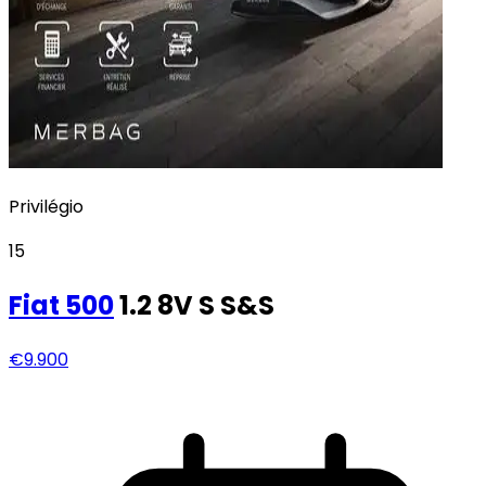
Privilégio
15
Fiat
500
1.2 8V S S&S
€9.900