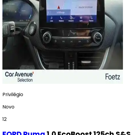
Privilégio
Novo
12
FORD
Puma
1.0 EcoBoost 125ch S&S