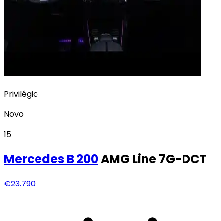
Privilégio
Novo
15
Mercedes
B 200
AMG Line 7G-DCT
€23.790