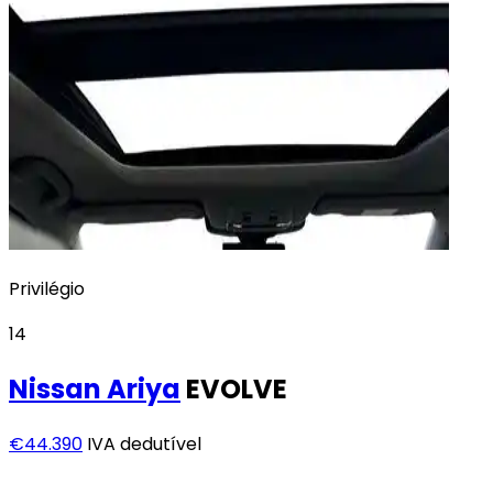
Privilégio
14
Nissan
Ariya
EVOLVE
€44.390
IVA dedutível