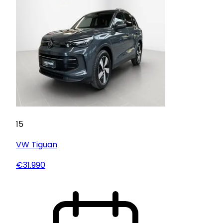
15
VW
Tiguan
€31.990