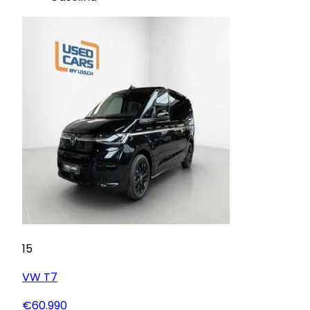
15
VW
T7
€60.990