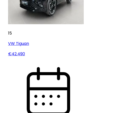
15
VW
Tiguan
€42.490