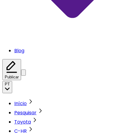
Blog
Publicar
PT
Início
Pesquisar
Toyota
C-HR