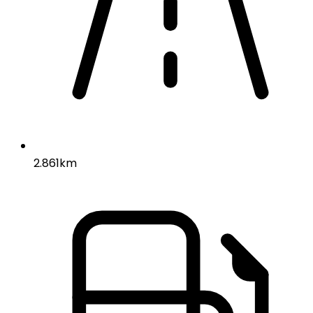
2.861km