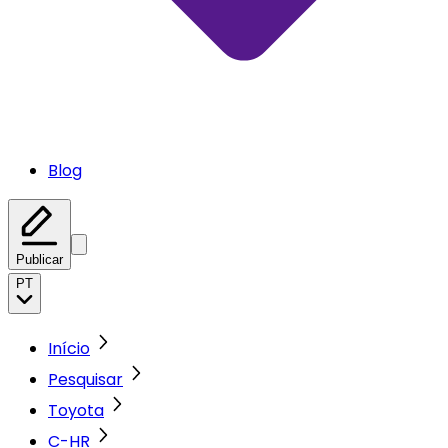
Blog
Publicar
PT
Início
Pesquisar
Toyota
C-HR