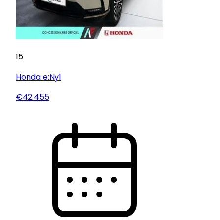
15
Honda
e:Ny1
€42.455