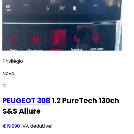
Privilégio
Novo
12
PEUGEOT
308
1.2 PureTech 130ch
S&S Allure
€19.990
IVA dedutível