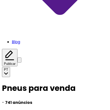
Blog
Publicar
PT
Pneus para venda
-
741 anúncios