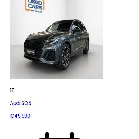
15
Audi
SQ5
€45.990