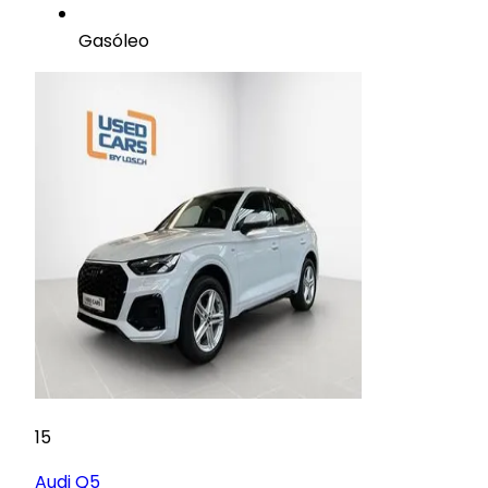
Gasóleo
15
Audi
Q5