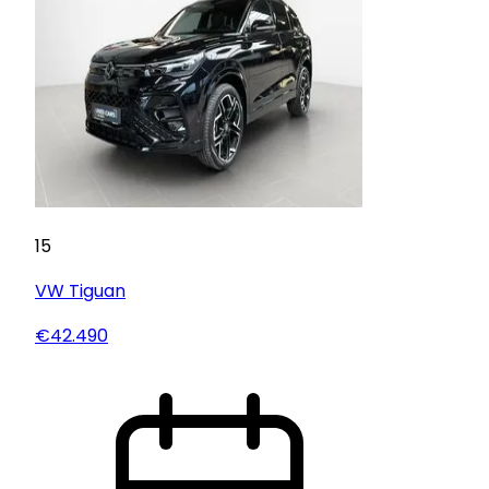
15
VW
Tiguan
€42.490